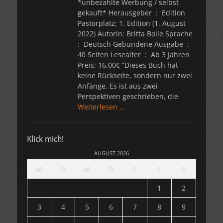
*unbezahlte Werbung / selbst
gekauft* Herausgeber ‏ : ‎ Edition
Pastorplatz; 1. Edition (1. August
2022) Autorin: Britta Bolle Sprache ‏
: ‎ Deutsch Gebundene Ausgabe ‏ : ‎
40 Seiten Lesealter ‏ : ‎ Ab 3 Jahren
Preis: 16,00€ “Dieses Buch hat
keine Rückseite, sondern nur zwei
Anfänge. Es ist aus zwei
Perspektiven geschrieben, die
Weiterlesen …
Klick mich!
AUGUST 2026
M
D
M
D
F
S
S
1
2
3
4
5
6
7
8
9