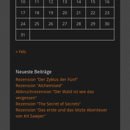
10
11
12
13
14
15
16
17
18
19
20
21
22
23
24
25
26
27
28
29
30
31
« Feb.
Neueste Beiträge
Rezension “Der Zyklus der Fünf”
Rezension “Alchemised”
Abbruchrezension “Der Wald ist wie das
vergessen”
Rezension “The Secret of Secrets”
Rezension “Das erste und das letzte Abenteuer
von Kit Sawyer”