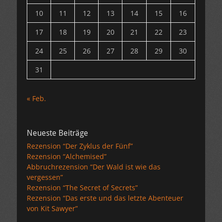
10
11
12
13
14
15
16
17
18
19
20
21
22
23
24
25
26
27
28
29
30
31
« Feb.
Neueste Beiträge
Rezension “Der Zyklus der Fünf”
Rezension “Alchemised”
Abbruchrezension “Der Wald ist wie das
vergessen”
Rezension “The Secret of Secrets”
Rezension “Das erste und das letzte Abenteuer
von Kit Sawyer”