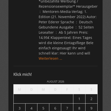
*unbezahlte Werbung /
Rezensionsexemplar* Herausgeber
Edition (21. November 2022) Autor:
Peter Ederer Sprache ‏ : ‎ Deutsch
Gebundene Ausgabe ‏ : ‎ 52 Seiten
Lesealter ‏ : ‎ Ab 5 Jahren Preis:
14,95€ Klappentext: Eines Tages
wird die kleine Eintagsfliege Bele
einfach eingesaugt! Ihr wird
schnell klar: Hier kann und will
Weiterlesen …
Klick mich!
AUGUST 2026
M
D
M
D
F
S
S
1
2
3
4
5
6
7
8
9