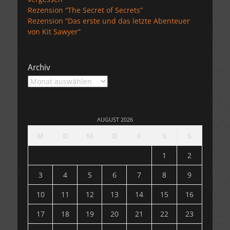
Rezension “The Secret of Secrets”
Rezension “Das erste und das letzte Abenteuer
von Kit Sawyer”
Archiv
Archiv
AUGUST 2026
M
D
M
D
F
S
S
1
2
3
4
5
6
7
8
9
10
11
12
13
14
15
16
17
18
19
20
21
22
23