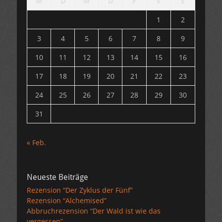
M
D
M
D
F
S
S
1
2
3
4
5
6
7
8
9
10
11
12
13
14
15
16
17
18
19
20
21
22
23
24
25
26
27
28
29
30
31
« Feb.
Neueste Beiträge
Rezension “Der Zyklus der Fünf”
Rezension “Alchemised”
Abbruchrezension “Der Wald ist wie das
vergessen”