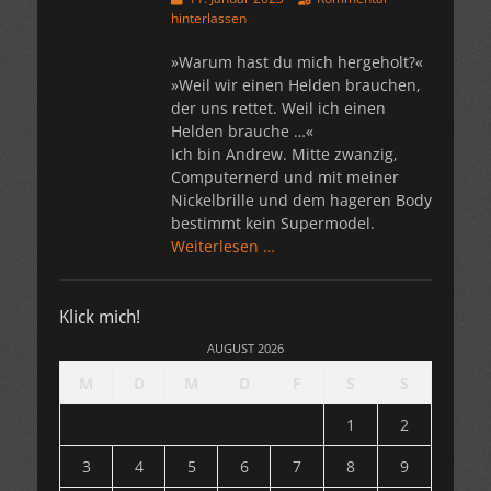
am
hinterlassen
»Warum hast du mich hergeholt?«
»Weil wir einen Helden brauchen,
der uns rettet. Weil ich einen
Helden brauche …«
Ich bin Andrew. Mitte zwanzig,
Computernerd und mit meiner
Nickelbrille und dem hageren Body
bestimmt kein Supermodel.
Weiterlesen …
Klick mich!
AUGUST 2026
M
D
M
D
F
S
S
1
2
3
4
5
6
7
8
9