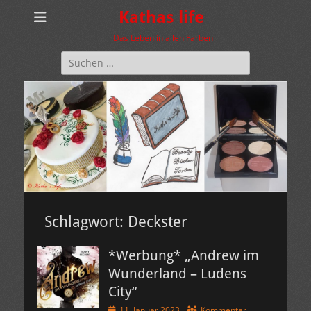
Kathas life
Das Leben in allen Farben
Suchen
nach:
Schlagwort:
Deckster
*Werbung* „Andrew im
Wunderland – Ludens
City“
Veröffentlicht
11. Januar 2023
Kommentar