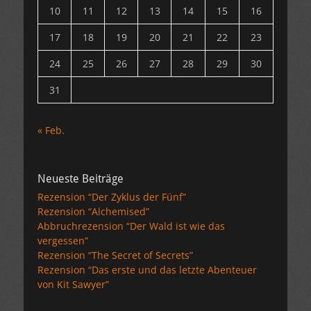
10
11
12
13
14
15
16
17
18
19
20
21
22
23
24
25
26
27
28
29
30
31
« Feb.
Neueste Beiträge
Rezension “Der Zyklus der Fünf”
Rezension “Alchemised”
Abbruchrezension “Der Wald ist wie das
vergessen”
Rezension “The Secret of Secrets”
Rezension “Das erste und das letzte Abenteuer
von Kit Sawyer”