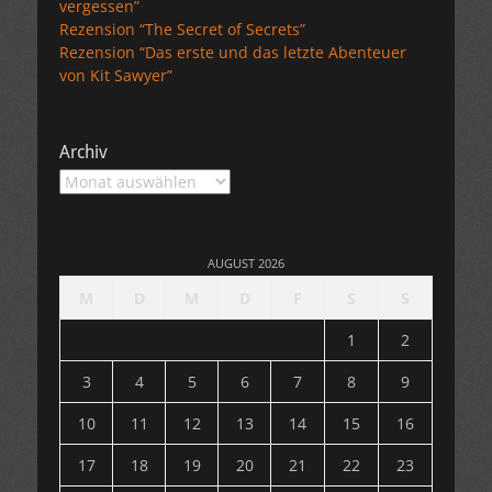
vergessen”
Rezension “The Secret of Secrets”
Rezension “Das erste und das letzte Abenteuer
von Kit Sawyer”
Archiv
Archiv
AUGUST 2026
M
D
M
D
F
S
S
1
2
3
4
5
6
7
8
9
10
11
12
13
14
15
16
17
18
19
20
21
22
23