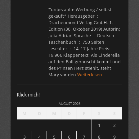
*unbezahlte Werbung / selbst
gekauft* Herausgeber ‏ : ‎
Drachenmond Verlag GmbH; 1.
Edition (30. Oktober 2019) Autorin:
Julia Adrian Sprache ‏ : ‎ Deutsch
Taschenbuch ‏ : ‎ 750 Seiten
Lesealter ‏ : ‎ 14–17 Jahre Preis:
19,90€ Klappentext: Als Cinderella
auf den Ball gerauscht kommt und
des Prinzen Herz stiehlt, steht
Mary vor den
Weiterlesen …
Klick mich!
AUGUST 2026
M
D
M
D
F
S
S
1
2
3
4
5
6
7
8
9