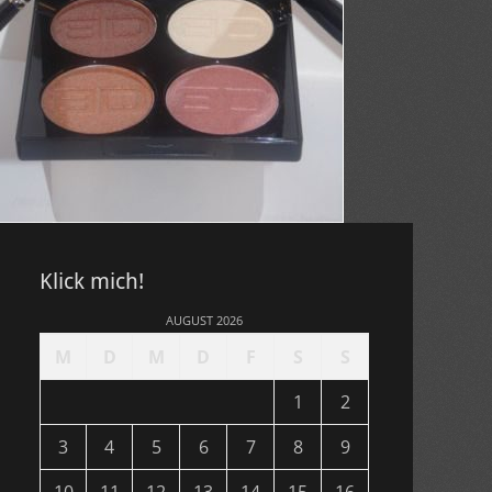
Klick mich!
AUGUST 2026
M
D
M
D
F
S
S
1
2
3
4
5
6
7
8
9