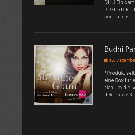
DHL! Ein dar
BEGEISTERT! 
auch alle ein
Budni Par
Veröffentlicht
16. Dezembe
am
*Produkt selb
eine Box für 
sich um die S
dekorative Kos