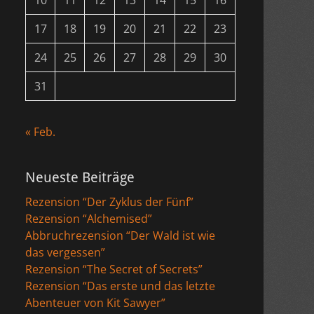
10
11
12
13
14
15
16
17
18
19
20
21
22
23
24
25
26
27
28
29
30
31
« Feb.
Neueste Beiträge
Rezension “Der Zyklus der Fünf”
Rezension “Alchemised”
Abbruchrezension “Der Wald ist wie
das vergessen”
Rezension “The Secret of Secrets”
Rezension “Das erste und das letzte
Abenteuer von Kit Sawyer”