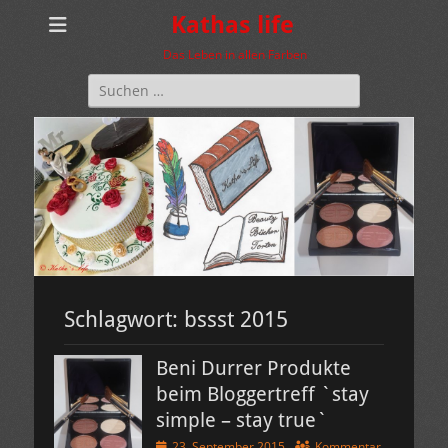
Kathas life
Das Leben in allen Farben
Suchen
nach:
Schlagwort:
bssst 2015
Beni Durrer Produkte
beim Bloggertreff `stay
simple – stay true`
Veröffentlicht
23. September 2015
Kommentar