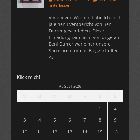
am
hinterlassen
Vor einigen Wochen habe ich euch
ja einen Eventbericht von Beni
Durrer geschrieben. Diese
Einladung kam nicht von ungefähr.
Beni Durrer war einer unsere
Sponsoren für das Bloggertreffen.
<3
Klick mich!
AUGUST 2026
M
D
M
D
F
S
S
1
2
3
4
5
6
7
8
9
10
11
12
13
14
15
16