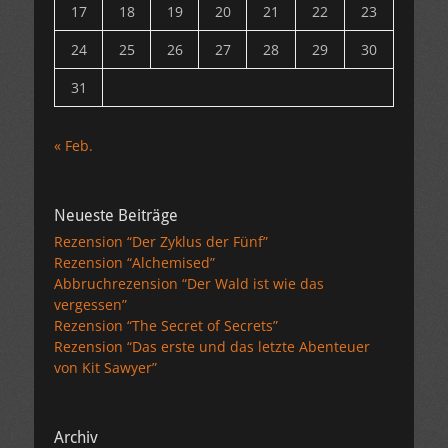
17
18
19
20
21
22
23
24
25
26
27
28
29
30
31
« Feb.
Neueste Beiträge
Rezension “Der Zyklus der Fünf”
Rezension “Alchemised”
Abbruchrezension “Der Wald ist wie das
vergessen”
Rezension “The Secret of Secrets”
Rezension “Das erste und das letzte Abenteuer
von Kit Sawyer”
Archiv