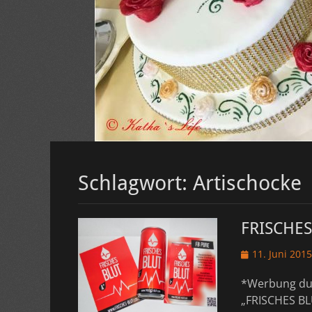
Schlagwort:
Artischocke
FRISCHES 
Veröffentlicht
11. Juni 2015
am
*Werbung dur
„FRISCHES BLU