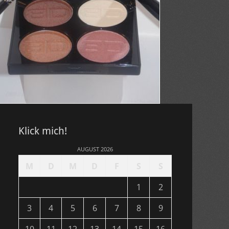
Klick mich!
AUGUST 2026
M
D
M
D
F
S
S
1
2
3
4
5
6
7
8
9