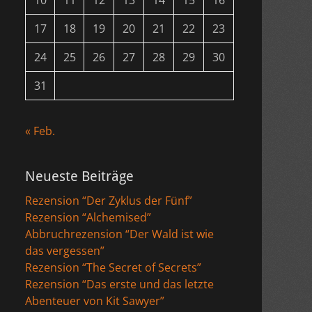
10
11
12
13
14
15
16
17
18
19
20
21
22
23
24
25
26
27
28
29
30
31
« Feb.
Neueste Beiträge
Rezension “Der Zyklus der Fünf”
Rezension “Alchemised”
Abbruchrezension “Der Wald ist wie
das vergessen”
Rezension “The Secret of Secrets”
Rezension “Das erste und das letzte
Abenteuer von Kit Sawyer”